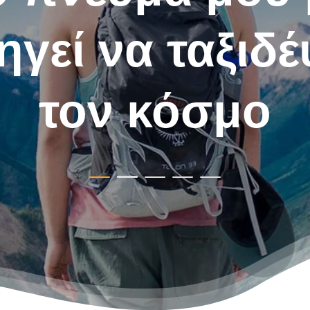
εία μόνο προ
επάνω!