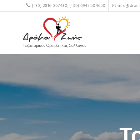
Skip
(+30) 2816 007430, (+30) 6947 504650
info@dromo
to
content
Πεζοπορικός Ορειβατικός Σύλλογος
Α