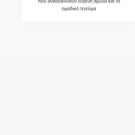
που αναδεικνύουν ευγενή άμυλα και το
ομαδικό πνεύμα