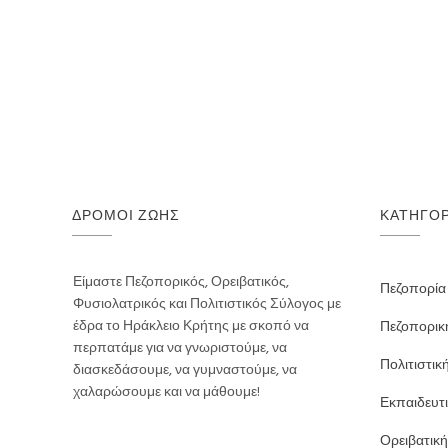
ΔΡΌΜΟΙ ΖΩΉΣ
ΚΑΤΗΓΟΡ
Είμαστε Πεζοπορικός, Ορειβατικός,
Πεζοπορία
Φυσιολατρικός και Πολιτιστικός Σύλογος με
έδρα το Ηράκλειο Κρήτης με σκοπό να
Πεζοπορικ
περπατάμε για να γνωριστούμε, να
Πολιτιστικ
διασκεδάσουμε, να γυμναστούμε, να
χαλαρώσουμε και να μάθουμε!
Εκπαιδευτ
Ορειβατική