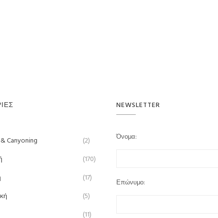
ΊΕΣ
NEWSLETTER
Όνομα:
 & Canyoning
(2)
ή
(170)
ή
(17)
Επώνυμο:
ική
(5)
(11)