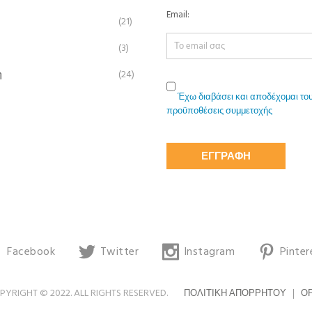
Email:
(21)
(3)
η
(24)
Έχω διαβάσει και αποδέχομαι του
προϋποθέσεις συμμετοχής
Facebook
Twitter
Instagram
Pinter
YRIGHT © 2022. ALL RIGHTS RESERVED.
ΠΟΛΙΤΙΚΉ ΑΠΟΡΡΉΤΟΥ
ΌΡ