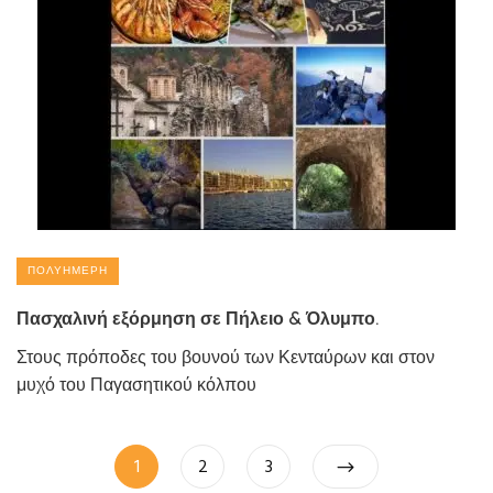
ΠΟΛΥΉΜΕΡΗ
Πασχαλινή εξόρμηση σε Πήλειο & Όλυμπο.
Στους πρόποδες του βουνού των Κενταύρων και στον
μυχό του Παγασητικού κόλπου
Πλοήγηση
Page
Page
Page
1
2
3
άρθρων