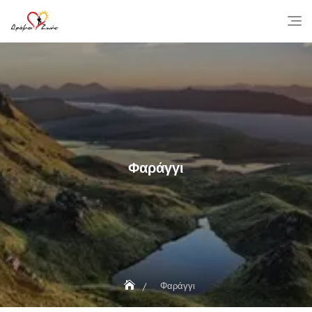
Skip
to
content
Φαράγγι
Φαράγγι