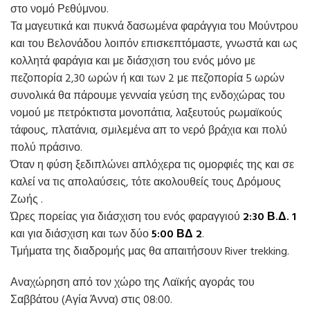
στο νομό Ρεθύμνου.
Τα μαγευτικά και πυκνά δασωμένα φαράγγια του Μούντρου
και του Βελονάδου λοιπόν επισκεπτόμαστε, γνωστά και ως
κολλητά φαράγια και με διάσχιση του ενός μόνο με
πεζοπορία 2,30 ωρών ή και των 2 με πεζοπορία 5 ωρών
συνολικά θα πάρουμε γενναία γεύση της ενδοχώρας του
νομού με πετρόκτιστα μονοπάτια, λαξευτούς ρωμαϊκούς
τάφους, πλατάνια, σμιλεμένα απ το νερό βράχια και πολύ
πολύ πράσινο.
Όταν η φύση ξεδιπλώνει απλόχερα τις ομορφιές της και σε
καλεί να τις απολαύσεις, τότε ακολουθείς τους Δρόμους
Ζωής .
Ώρες πορείας για διάσχιση του ενός φαραγγιού
2:30 Β.Δ. 1
και για διάσχιση και των δύο
5:00 ΒΔ 2
.
Τμήματα της διαδρομής μας θα απαιτήσουν River trekking.
Αναχώρηση από τον χώρο της Λαϊκής αγοράς του
Σαββάτου (Αγία Άννα) στις 08:00.