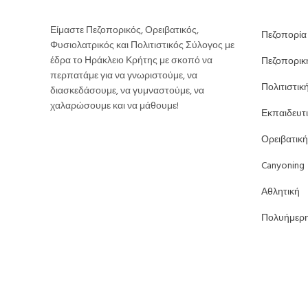
Είμαστε Πεζοπορικός, Ορειβατικός,
Πεζοπορία
Φυσιολατρικός και Πολιτιστικός Σύλογος με
έδρα το Ηράκλειο Κρήτης με σκοπό να
Πεζοπορικ
περπατάμε για να γνωριστούμε, να
Πολιτιστικ
διασκεδάσουμε, να γυμναστούμε, να
χαλαρώσουμε και να μάθουμε!
Εκπαιδευτ
Ορειβατική
Canyoning
Αθλητική
Πολυήμερ