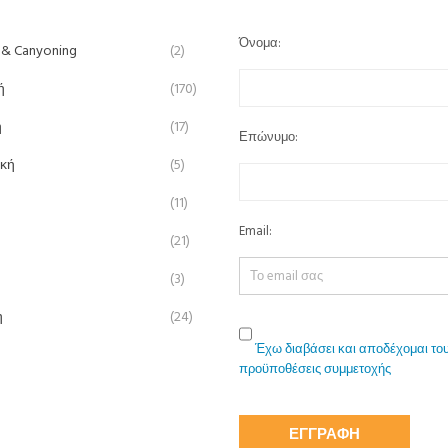
Όνομα:
 & Canyoning
(2)
ή
(170)
ή
(17)
Επώνυμο:
ική
(5)
(11)
Email:
(21)
(3)
η
(24)
Έχω διαβάσει και αποδέχομαι του
προϋποθέσεις συμμετοχής