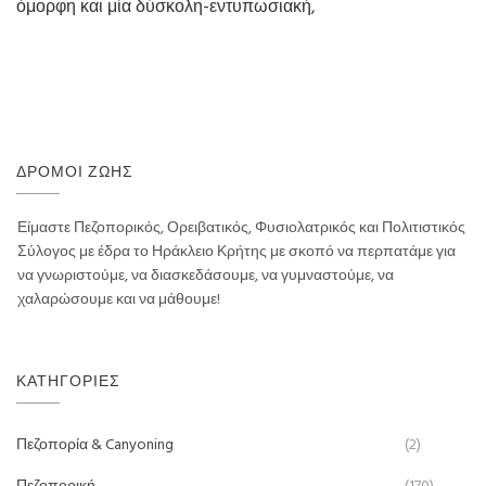
όμορφη και μία δύσκολη-εντυπωσιακή,
ΔΡΌΜΟΙ ΖΩΉΣ
Είμαστε Πεζοπορικός, Ορειβατικός, Φυσιολατρικός και Πολιτιστικός
Σύλογος με έδρα το Ηράκλειο Κρήτης με σκοπό να περπατάμε για
να γνωριστούμε, να διασκεδάσουμε, να γυμναστούμε, να
χαλαρώσουμε και να μάθουμε!
ΚΑΤΗΓΟΡΊΕΣ
Πεζοπορία & Canyoning
(2)