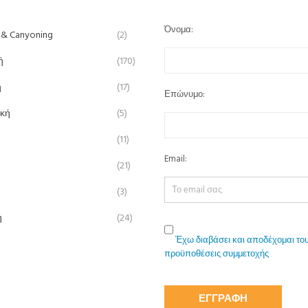
Όνομα:
 & Canyoning
(2)
ή
(170)
ή
(17)
Επώνυμο:
ική
(5)
(11)
Email:
(21)
(3)
η
(24)
Έχω διαβάσει και αποδέχομαι του
προϋποθέσεις συμμετοχής