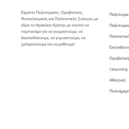
Είμαστε Πεζοπορικός, Ορειβατικός,
Πεζοπορία
Φυσιολατρικός και Πολιτιστικός Σύλογος με
έδρα το Ηράκλειο Κρήτης με σκοπό να
Πεζοπορικ
περπατάμε για να γνωριστούμε, να
Πολιτιστικ
διασκεδάσουμε, να γυμναστούμε, να
χαλαρώσουμε και να μάθουμε!
Εκπαιδευτ
Ορειβατική
Canyoning
Αθλητική
Πολυήμερ