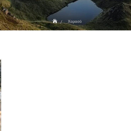
Χαρασό