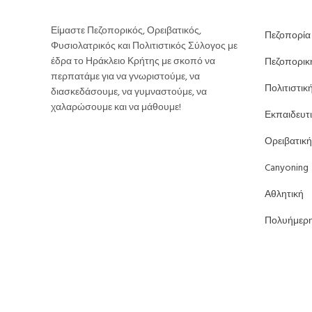
Είμαστε Πεζοπορικός, Ορειβατικός,
Πεζοπορία
Φυσιολατρικός και Πολιτιστικός Σύλογος με
έδρα το Ηράκλειο Κρήτης με σκοπό να
Πεζοπορικ
περπατάμε για να γνωριστούμε, να
Πολιτιστικ
διασκεδάσουμε, να γυμναστούμε, να
χαλαρώσουμε και να μάθουμε!
Εκπαιδευτ
Ορειβατική
Canyoning
Αθλητική
Πολυήμερ