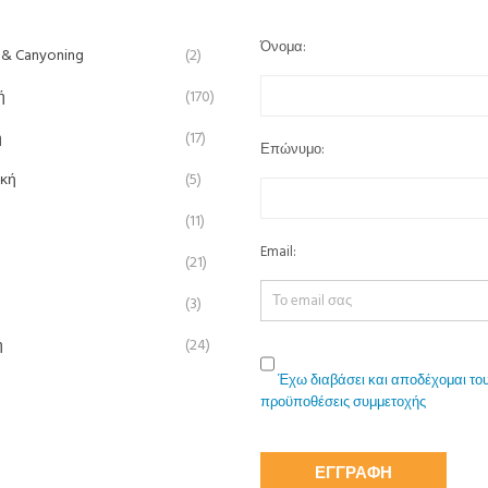
Όνομα:
 & Canyoning
(2)
ή
(170)
ή
(17)
Επώνυμο:
ική
(5)
(11)
Email:
(21)
(3)
η
(24)
Έχω διαβάσει και αποδέχομαι του
προϋποθέσεις συμμετοχής