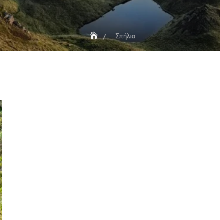
Σπήλια