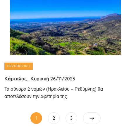
ΠΕΖΟΠΟΡΙΚΉ
Κάρταλος… Κυριακή 26/11/2023
Τα σύνορα 2 νομών (Ηρακλείου – Ρεθύμνης) θα
αποτελέσουν την αφετηρία της
Πλοήγηση
Page
Page
Page
1
2
3
άρθρων