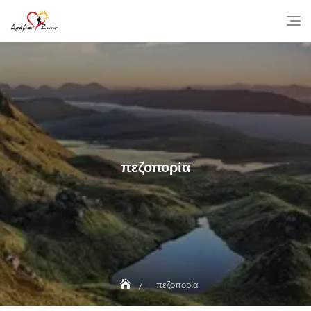
Skip
to
content
πεζοπορία
πεζοπορία