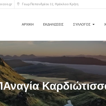
izois.gr
Γεωρ.Παπανδρέου 32, Ηράκλειο Κρήτη
ΑΡΧΙΚΗ
ΕΚΔΗΛΩΣΕΙΣ
ΣΥΛΛΟΓΟΣ
ΠΑναγία Καρδιώτισσ