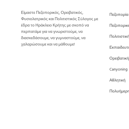
Είμαστε Πεζοπορικός, Ορειβατικός,
Πεζοπορία
Φυσιολατρικός και Πολιτιστικός Σύλογος με
έδρα το Ηράκλειο Κρήτης με σκοπό να
Πεζοπορικ
περπατάμε για να γνωριστούμε, να
Πολιτιστικ
διασκεδάσουμε, να γυμναστούμε, να
χαλαρώσουμε και να μάθουμε!
Εκπαιδευτ
Ορειβατική
Canyoning
Αθλητική
Πολυήμερ