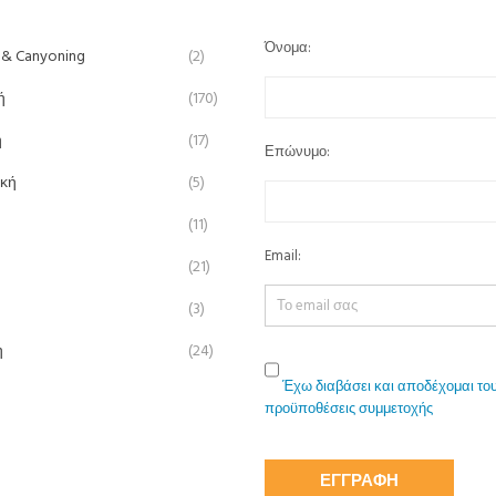
Όνομα:
 & Canyoning
(2)
ή
(170)
ή
(17)
Επώνυμο:
ική
(5)
(11)
Email:
(21)
(3)
η
(24)
Έχω διαβάσει και αποδέχομαι του
προϋποθέσεις συμμετοχής