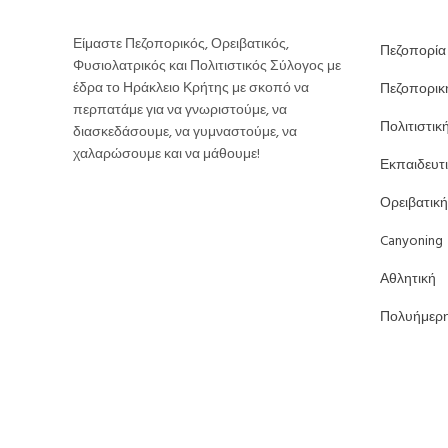
Είμαστε Πεζοπορικός, Ορειβατικός,
Πεζοπορία
Φυσιολατρικός και Πολιτιστικός Σύλογος με
έδρα το Ηράκλειο Κρήτης με σκοπό να
Πεζοπορικ
περπατάμε για να γνωριστούμε, να
Πολιτιστικ
διασκεδάσουμε, να γυμναστούμε, να
χαλαρώσουμε και να μάθουμε!
Εκπαιδευτ
Ορειβατική
Canyoning
Αθλητική
Πολυήμερ