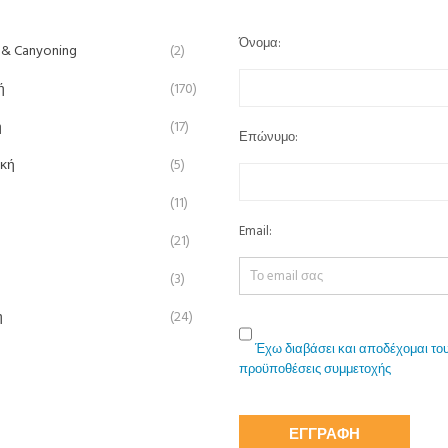
Όνομα:
 & Canyoning
(2)
ή
(170)
ή
(17)
Επώνυμο:
ική
(5)
(11)
Email:
(21)
(3)
η
(24)
Έχω διαβάσει και αποδέχομαι του
προϋποθέσεις συμμετοχής