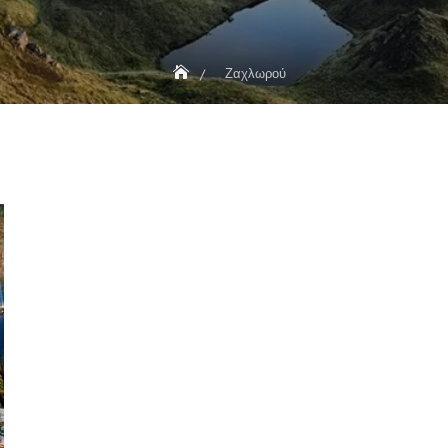
Ζαχλωρού