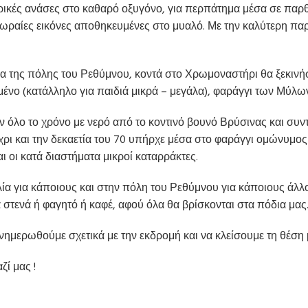
μερικές ανάσες στο καθαρό οξυγόνο, για περπάτημα μέσα σε παρ
ραίες εικόνες αποθηκευμένες στο μυαλό. Με την καλύτερη παρέ
 της πόλης του Ρεθύμνου, κοντά στο Χρωμοναστήρι θα ξεκινή
νο (κατάλληλο για παιδιά μικρά – μεγάλα), φαράγγι των Μύλων
 όλο το χρόνο με νερό από το κοντινό βουνό Βρύσινας και συν
ρι και την δεκαετία του 70 υπήρχε μέσα στο φαράγγι ομώνυμος
 οι κατά διαστήματα μικροί καταρράκτες.
α για κάποιους και στην πόλη του Ρεθύμνου για κάποιους άλλο
 στενά ή φαγητό ή καφέ, αφού όλα θα βρίσκονται στα πόδια μας
ενημερωθούμε σχετικά με την εκδρομή και να κλείσουμε τη θέση 
ί μας !