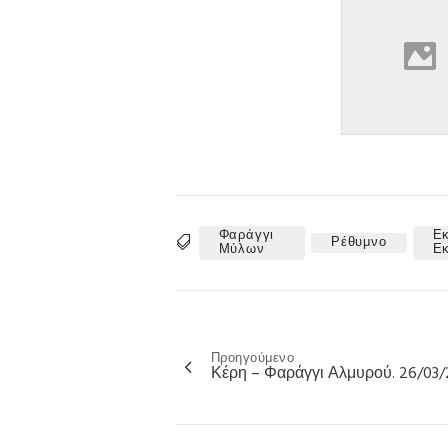
Φαράγγι
Εκ
Ρέθυμνο
Tags
Μύλων
Ε
Προηγούμενο
Πλοήγηση
Κέρη – Φαράγγι Αλμυρού. 26/03/
άρθρων