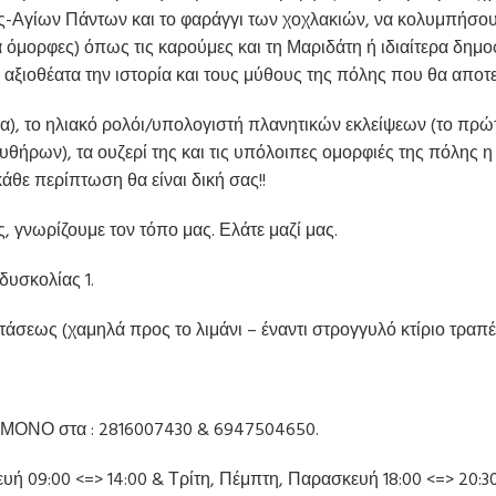
ς-Αγίων Πάντων και το φαράγγι των χοχλακιών, να κολυμπήσου
 όμορφες) όπως τις καρούμες και τη Μαριδάτη ή ιδιαίτερα δημο
 αξιοθέατα την ιστορία και τους μύθους της πόλης που θα αποτ
α), το ηλιακό ρολόι/υπολογιστή πλανητικών εκλείψεων (το πρώ
θήρων), τα ουζερί της και τις υπόλοιπες ομορφιές της πόλης η
άθε περίπτωση θα είναι δική σας!!
 γνωρίζουμε τον τόπο μας. Ελάτε μαζί μας.
δυσκολίας 1.
σεως (χαμηλά προς το λιμάνι – έναντι στρογγυλό κτίριο τραπέ
 ΜΟΝΟ στα : 2816007430 & 6947504650.
ή 09:00 <=> 14:00 & Τρίτη, Πέμπτη, Παρασκευή 18:00 <=> 20:30