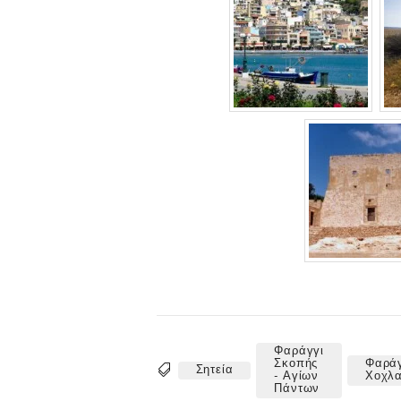
Φαράγγι
Σκοπής
Φαράγ
Σητεία
Tags
- Αγίων
Χοχλ
Πάντων