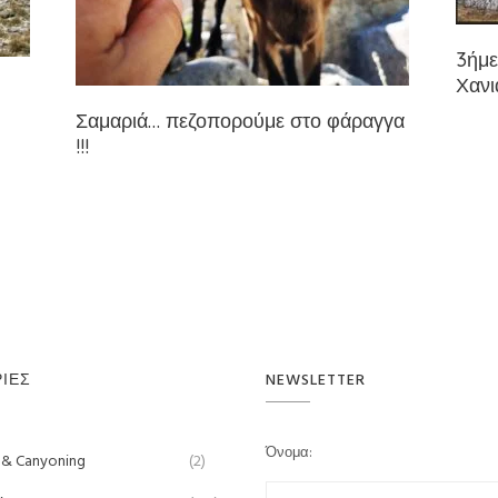
3ήμε
Χανι
Σαμαριά… πεζοπορούμε στο φάραγγα
!!!
ΊΕΣ
NEWSLETTER
Όνομα:
 & Canyoning
(2)