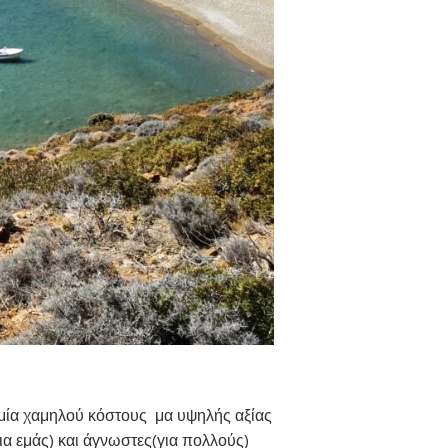
 μία χαμηλού κόστους μα υψηλής αξίας
α εμάς) και άγνωστες(για πολλούς)