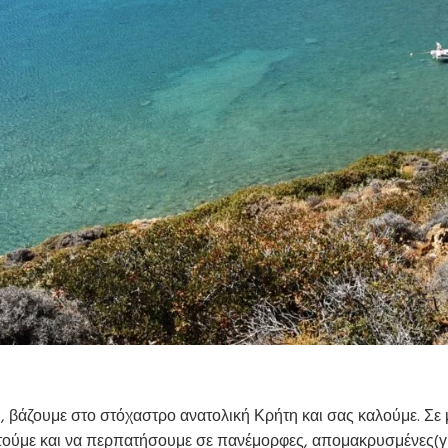
, βάζουμε στο στόχαστρο ανατολική Κρήτη και σας καλούμε. Σε
φτούμε και να περπατήσουμε σε πανέμορφες, απομακρυσμένες(γι