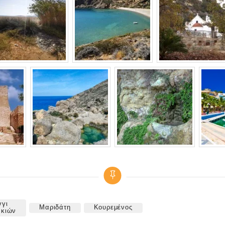
γι
Μαριδάτη
Κουρεμένος
ακιών