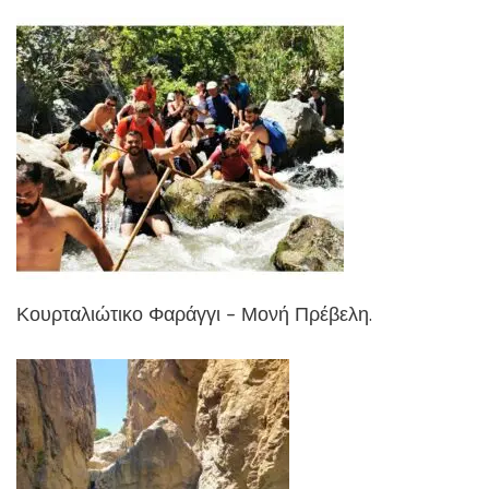
Κουρταλιώτικο Φαράγγι – Μονή Πρέβελη.