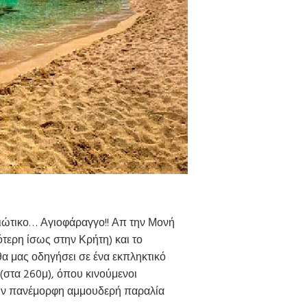
ιώτικο… Αγιοφάραγγο!! Απ την Μονή
τερη ίσως στην Κρήτη) και το
α μας οδηγήσει σε ένα εκπληκτικό
(στα 260μ), όπου κινούμενοι
(την πανέμορφη αμμουδερή παραλία