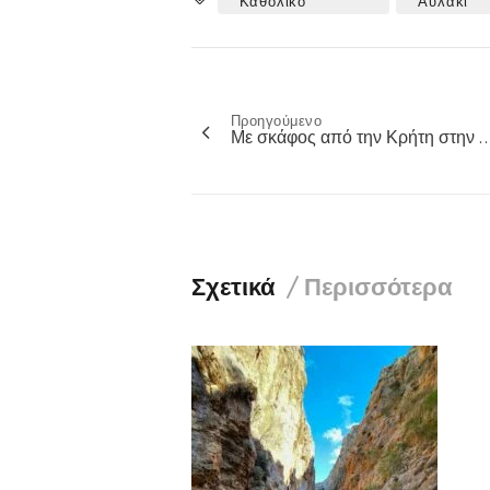
Tags
Καθολικό
Αυλάκι
Προηγούμενο
Πλοήγηση
Με σκάφος από την Κρήτη στην …
άρθρων
Σχετικά
Περισσότερα