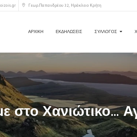
izois.gr
Γεωρ.Παπανδρέου 32, Ηράκλειο Κρήτη
ΑΡΧΙΚΗ
ΕΚΔΗΛΩΣΕΙΣ
ΣΥΛΛΟΓΟΣ
ε στο Χανιώτικο… Α