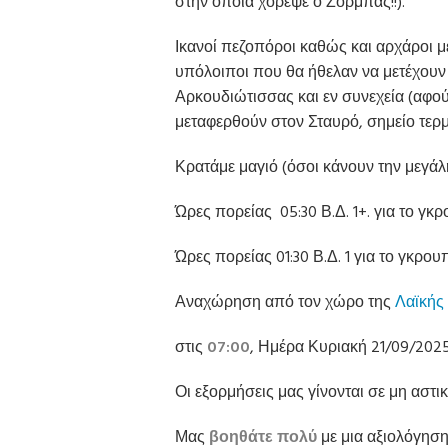
στην οποία χόρεψε ο Ζορμπας!!).
Ικανοί πεζοπόροι καθώς και αρχάρο
υπόλοιποι που θα ήθελαν να μετέχουν
Αρκουδιώτισσας και εν συνεχεία (αφο
μεταφερθούν στον Σταυρό, σημείο τερμα
Κρατάμε μαγιό (όσοι κάνουν την μεγάλ
Ώρες πορείας 05:30 Β.Δ. 1+. για το γκ
Ώρες πορείας 01:30 Β.Δ. 1 για το γκρου
Αναχώρηση από τον χώρο της
Λαϊκής
στις
07:00
, Ημέρα Κυριακή 21/09/2025
Οι εξορμήσεις μας γίνονται σε μη αστ
Μας
βοηθάτε πολύ
με μια αξιολόγησ