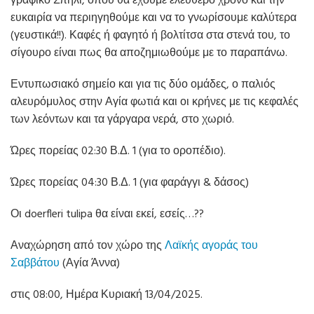
γραφικό Σπήλι, όπου θα έχουμε ελεύθερο χρόνο και την
ευκαιρία να περιηγηθούμε και να το γνωρίσουμε καλύτερα
(γευστικά!!). Καφές ή φαγητό ή βολτίτσα στα στενά του, το
σίγουρο είναι πως θα αποζημιωθούμε με το παραπάνω.
Εντυπωσιακό σημείο και για τις δύο ομάδες, ο παλιός
αλευρόμυλος στην Αγία φωτιά και οι κρήνες με τις κεφαλές
των λεόντων και τα γάργαρα νερά, στο χωριό.
Ώρες πορείας 02:30 Β.Δ. 1 (για το οροπέδιο).
Ώρες πορείας 04:30 Β.Δ. 1 (για φαράγγι & δάσος)
Οι doerfleri tulipa θα είναι εκεί, εσείς…??
Αναχώρηση από τον χώρο της
Λαϊκής αγοράς του
Σαββάτου
(Αγία Άννα)
στις 08:00, Ημέρα Κυριακή 13/04/2025.