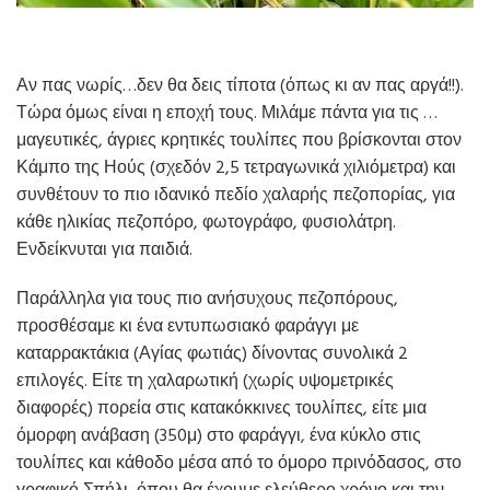
Αν πας νωρίς…δεν θα δεις τίποτα (όπως κι αν πας αργά!!).
Τώρα όμως είναι η εποχή τους. Μιλάμε πάντα για τις …
μαγευτικές, άγριες κρητικές τουλίπες που βρίσκονται στον
Κάμπο της Ηούς (σχεδόν 2,5 τετραγωνικά χιλιόμετρα) και
συνθέτουν το πιο ιδανικό πεδίο χαλαρής πεζοπορίας, για
κάθε ηλικίας πεζοπόρο, φωτογράφο, φυσιολάτρη.
Ενδείκνυται για παιδιά.
Παράλληλα για τους πιο ανήσυχους πεζοπόρους,
προσθέσαμε κι ένα εντυπωσιακό φαράγγι με
καταρρακτάκια (Αγίας φωτιάς) δίνοντας συνολικά 2
επιλογές. Είτε τη χαλαρωτική (χωρίς υψομετρικές
διαφορές) πορεία στις κατακόκκινες τουλίπες, είτε μια
όμορφη ανάβαση (350μ) στο φαράγγι, ένα κύκλο στις
τουλίπες και κάθοδο μέσα από το όμορο πρινόδασος, στο