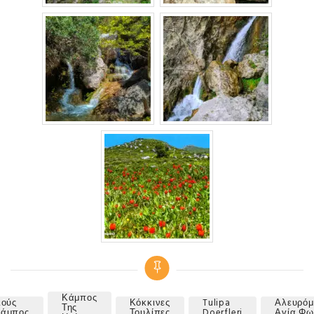
Κάμπος
ιούς
Κόκκινες
Tulipa
Αλευρόμ
Της
Tags
άμπος
Τουλίπες
Doerfleri
Αγία Φω