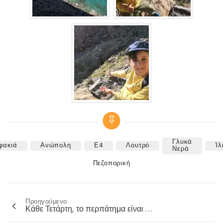
Γλυκά
φακιά
Ανώπολη
Ε4
Λουτρό
Ίλ
Tags
Νερά
Categories
Πεζοπορική
Προηγούμενο
Πλοήγηση
Κάθε Τετάρτη, το περπάτημα είναι …
άρθρων