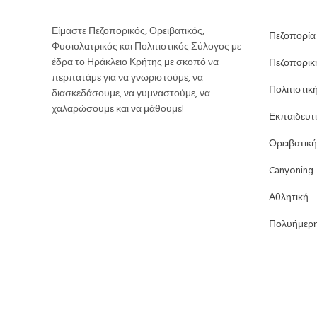
Είμαστε Πεζοπορικός, Ορειβατικός,
Πεζοπορία
Φυσιολατρικός και Πολιτιστικός Σύλογος με
έδρα το Ηράκλειο Κρήτης με σκοπό να
Πεζοπορικ
περπατάμε για να γνωριστούμε, να
Πολιτιστικ
διασκεδάσουμε, να γυμναστούμε, να
χαλαρώσουμε και να μάθουμε!
Εκπαιδευτ
Ορειβατική
Canyoning
Αθλητική
Πολυήμερ