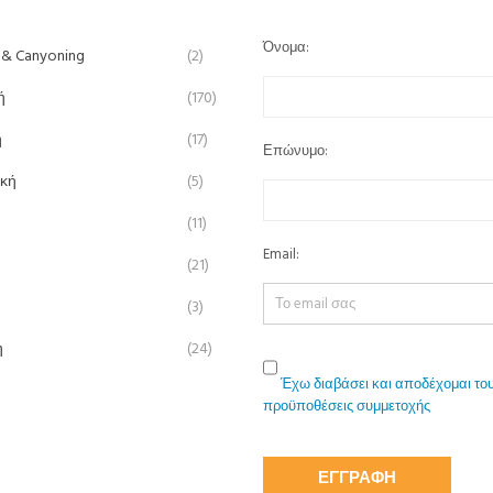
Όνομα:
 & Canyoning
(2)
ή
(170)
ή
(17)
Επώνυμο:
ική
(5)
(11)
Email:
(21)
(3)
η
(24)
Έχω διαβάσει και αποδέχομαι του
προϋποθέσεις συμμετοχής