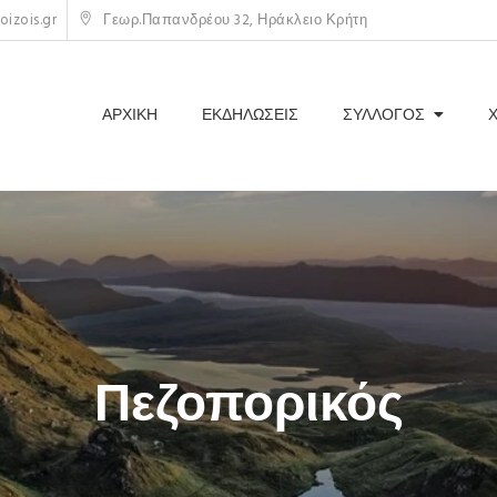
izois.gr
Γεωρ.Παπανδρέου 32, Ηράκλειο Κρήτη
ΑΡΧΙΚΗ
ΕΚΔΗΛΩΣΕΙΣ
ΣΥΛΛΟΓΟΣ
Πεζοπορικός