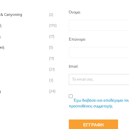
Όνομα:
 & Canyoning
(2)
ή
(170)
ή
(17)
Επώνυμο:
ική
(5)
(11)
Email:
(21)
(3)
η
(24)
Έχω διαβάσει και αποδέχομαι του
προϋποθέσεις συμμετοχής