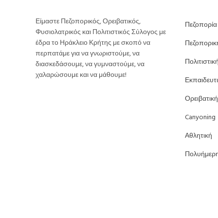
Είμαστε Πεζοπορικός, Ορειβατικός,
Πεζοπορία
Φυσιολατρικός και Πολιτιστικός Σύλογος με
έδρα το Ηράκλειο Κρήτης με σκοπό να
Πεζοπορικ
περπατάμε για να γνωριστούμε, να
Πολιτιστικ
διασκεδάσουμε, να γυμναστούμε, να
χαλαρώσουμε και να μάθουμε!
Εκπαιδευτ
Ορειβατική
Canyoning
Αθλητική
Πολυήμερ